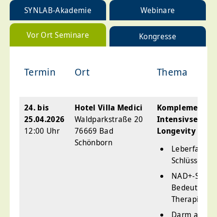
SYNLAB-Akademie
Webinare
Vor Ort Seminare
Kongresse
Termin
Ort
Thema
24. bis
Hotel Villa Medici
Komplementär
25.04.2026
Waldparkstraße 20
Intensivsemina
12:00 Uhr
76669 Bad
Longevity
Schönborn
Leberfasten 
Schlüsselfak
NAD+-Stoffw
Bedeutung 
Therapiekon
Darm als Sch