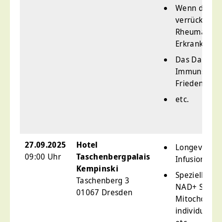
Wenn das I
verrückt spi
Rheumatisc
Erkrankung
Das Darm-M
Immunsystem
Frieden
etc.
27.09.2025
Hotel
Longevity &
09:00 Uhr
Taschenbergpalais
Infusionsthe
Kempinski
Spezielle La
Taschenberg 3
NAD+ Status
01067 Dresden
Mitochondrie
individuelle