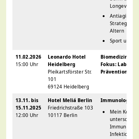
Longevity
Antiaging: E
Strategien f
Altern
Sport und An
11.02.2026
Leonardo Hotel
Biomedizinisch
15:00 Uhr
Heidelberg
Fokus: ­Labordi
Pleikartsförster Str.
Prävention
101
69124 Heidelberg
13.11. bis
Hotel Meliá Berlin
Immunologie I
15.11.2025
Friedrichstraße 103
Mein Komple
12:00 Uhr
10117 Berlin
unterschätzt
Immunologi
Infektiologi