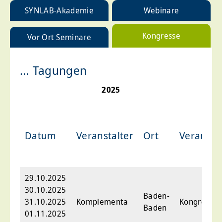
SYNLAB-Akademie
Webinare
Kongresse
Vor Ort Seminare
… Tagungen
2025
Datum
Veranstalter
Ort
Veransta
29.10.2025
30.10.2025
Baden-
31.10.2025
Komplementa
Kongressha
Baden
01.11.2025