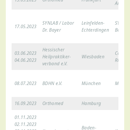
Airport
SYNLAB / Labor
Leinfelden-
SYNLAB 
17.05.2023
Dr. Bayer
Echterdingen
Bayer
Hessischer
03.06.2023
Congre
Heilpraktiker­
Wiesbaden
04.06.2023
RheinM
verband e.V.
08.07.2023
BDHN e.V.
München
MOC M
16.09.2023
Orthomed
Hamburg
01.11.2023
02.11.2023
Baden-