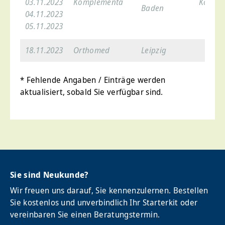
03.11.2023
Komplementa
Kongre
Baden
04.11.2023
05.11.2023
18.11.2023
Orthomed
Leipzig
* Fehlende Angaben / Einträge werden
aktualisiert, sobald Sie verfügbar sind.
Sie sind Neukunde?
Wir freuen uns darauf, Sie kennenzulernen. Bestellen
Sie kostenlos und unverbindlich Ihr Starterkit oder
vereinbaren Sie einen Beratungstermin.