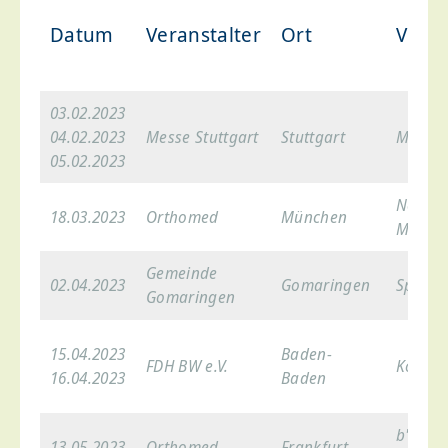
Datum
Veranstalter
Ort
Veran
03.02.2023
04.02.2023
Messe Stuttgart
Stuttgart
Messe 
05.02.2023
Novote
18.03.2023
Orthomed
München
Messe
Gemeinde
02.04.2023
Gomaringen
Sport- 
Gomaringen
15.04.2023
Baden-
FDH BW e.V.
Kongre
16.04.2023
Baden
b'mine
13.05.2023
Orthomed
Frankfurt